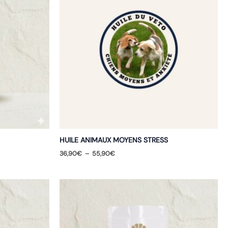
HUILE ANIMAUX MOYENS STRESS
Plage
36,90
€
–
55,90
€
de
prix :
36,90€
à
55,90€