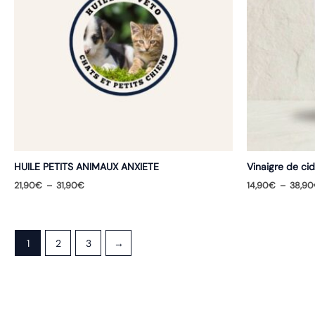
HUILE PETITS ANIMAUX ANXIETE
Vinaigre de ci
Plage
21,90
€
–
31,90
€
14,90
€
–
38,90
de
prix :
21,90€
à
31,90€
1
2
3
→