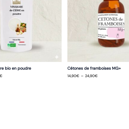
dre bio en poudre
Cétones de framboises MG+
Plage
Plage
€
14,90
€
–
24,90
€
de
de
prix :
prix :
14,90€
14,90€
à
à
38,90€
24,90€