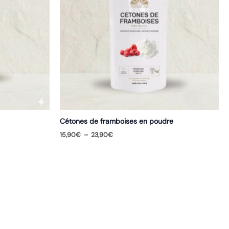
Cétones de framboises en poudre
Plage
15,90
€
–
23,90
€
de
prix :
15,90€
à
23,90€