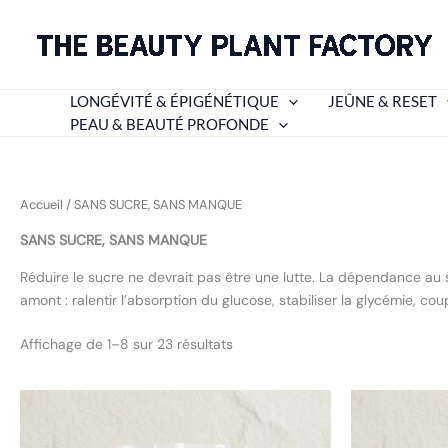
Aller
au
contenu
LONGÉVITÉ & ÉPIGÉNÉTIQUE
JEÛNE & RESET
PEAU & BEAUTÉ PROFONDE
Accueil
/ SANS SUCRE, SANS MANQUE
SANS SUCRE, SANS MANQUE
Réduire le sucre ne devrait pas être une lutte. La dépendance au s
amont : ralentir l’absorption du glucose, stabiliser la glycémie, cou
Trié
Affichage de 1–8 sur 23 résultats
du
plus
récent
au
plus
ancien