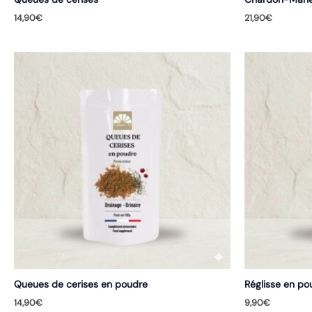
14,90
€
21,90
€
Queues de cerises en poudre
Réglisse en po
14,90
€
9,90
€