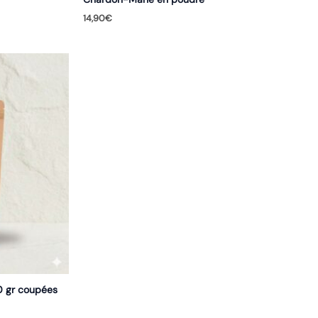
14,90
€
30 gr coupées