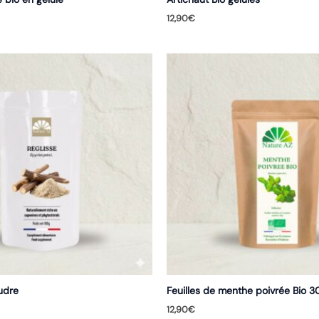
12,90
€
udre
Feuilles de menthe poivrée Bio 
12,90
€