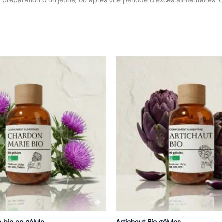
n préparation d’un jeûne, ou après une période d’excès alimentaires. U
bio en gélule
Artichaut Bio gélules