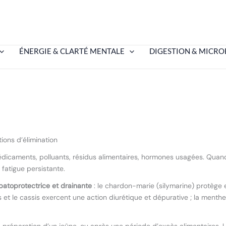
ÉNERGIE & CLARTÉ MENTALE
DIGESTION & MICRO
tions d’élimination
dicaments, polluants, résidus alimentaires, hormones usagées. Quand 
 fatigue persistante.
patoprotectrice et drainante
: le chardon-marie (silymarine) protège et
 et le cassis exercent une action diurétique et dépurative ; la menthe po