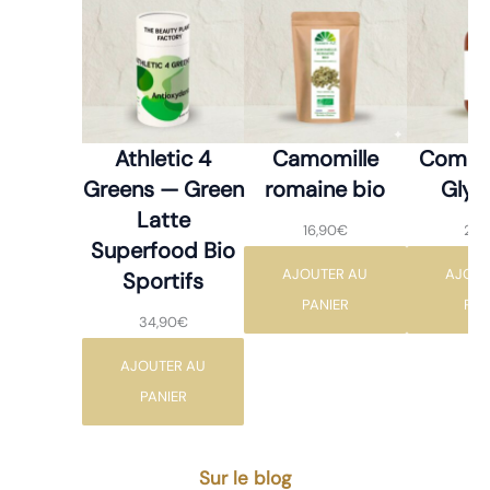
Athletic 4
Camomille
Comple
Greens — Green
romaine bio
Glyc
Latte
16,90
€
24,
Superfood Bio
AJOUTER AU
AJOUT
Sportifs
PANIER
PAN
34,90
€
AJOUTER AU
PANIER
Sur le blog