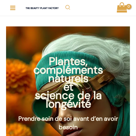
Aller
Rechercher
au
contenu
Plantes,
compléments
naturels
et
science de la
longévité
Prendre soin de soi avant d’en avoir
besoin