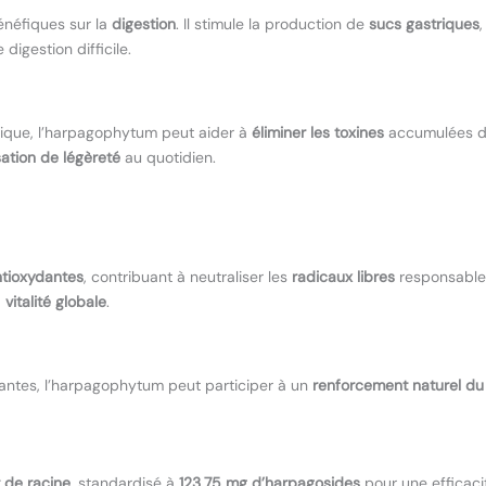
néfiques sur la
digestion
. Il stimule la production de
sucs gastriques
digestion difficile.
atique, l’harpagophytum peut aider à
éliminer les toxines
accumulées da
ation de légèreté
au quotidien.
ntioxydantes
, contribuant à neutraliser les
radicaux libres
responsables
a
vitalité globale
.
dantes, l’harpagophytum peut participer à un
renforcement naturel du
 de racine
, standardisé à
123,75 mg d’harpagosides
pour une efficaci