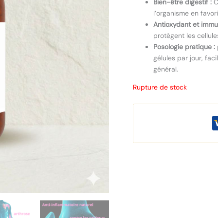
Bien-être digestif :
Ce
l’organisme en favori
Antioxydant et immun
protègent les cellul
Posologie pratique :
gélules par jour, fac
général.
Rupture de stock