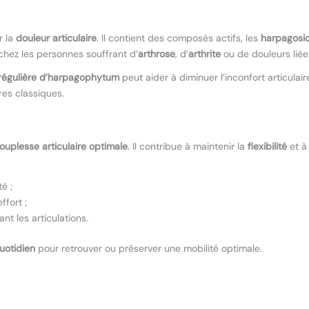
r la
douleur articulaire
. Il contient des composés actifs, les
harpagosi
 chez les personnes souffrant d’
arthrose
, d’
arthrite
ou de douleurs liées
régulière d’harpagophytum
peut aider à diminuer l’inconfort articulair
res classiques.
ouplesse articulaire optimale
. Il contribue à maintenir la
flexibilité
et 
é ;
ffort ;
nt les articulations.
quotidien
pour retrouver ou préserver une mobilité optimale.