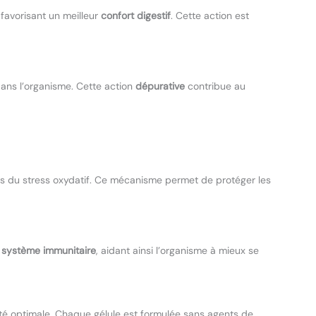
, favorisant un meilleur
confort digestif
. Cette action est
ns l’organisme. Cette action
dépurative
contribue au
 du stress oxydatif. Ce mécanisme permet de protéger les
 système immunitaire
, aidant ainsi l’organisme à mieux se
té optimale. Chaque gélule est formulée sans agents de