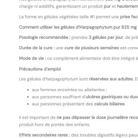
charge ni additifs, garantissant un produit
pur
et
hautement
La forme en gélules végétales taille #1 permet une
prise fac
Comment utiliser les gélules d’Harpagophytum pur 825 mg
Posologie recommandée :
prendre
3 gélules par jour
, de pr
Durée de la cure :
une
cure de plusieurs semaines
est conse
Mode de vie :
ce complément alimentaire doit être intégré à 
Précautions d’emploi
Les gélules d’harpagophytum sont
réservées aux adultes
. 
aux femmes enceintes ou allaitantes ;
aux personnes souffrant d’
ulcères gastriques ou du
aux personnes présentant des
calculs biliaires
.
Il est important de
ne pas dépasser la dose journalière r
produit hors de portée des enfants.
Effets secondaires rares :
des troubles digestifs légers peu