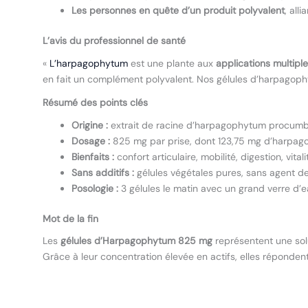
Les personnes en quête d’un produit polyvalent
, all
L’avis du professionnel de santé
«
L’harpagophytum
est une plante aux
applications multipl
en fait un complément polyvalent. Nos gélules d’harpagoph
Résumé des points clés
Origine :
extrait de racine d’harpagophytum procumb
Dosage :
825 mg par prise, dont 123,75 mg d’harpago
Bienfaits :
confort articulaire, mobilité, digestion, vitali
Sans additifs :
gélules végétales pures, sans agent d
Posologie :
3 gélules le matin avec un grand verre d’e
Mot de la fin
Les
gélules d’Harpagophytum 825 mg
représentent une solu
Grâce à leur concentration élevée en actifs, elles réponden