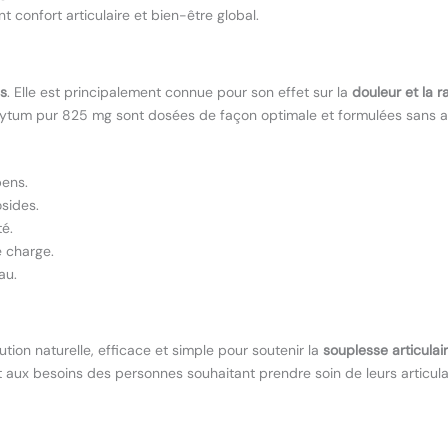
iant confort articulaire et bien-être global.
es
. Elle est principalement connue pour son effet sur la
douleur et la r
ytum pur 825 mg sont dosées de façon optimale et formulées sans ad
ens.
sides.
té.
e charge.
au.
tion naturelle, efficace et simple pour soutenir la
souplesse articulai
t aux besoins des personnes souhaitant prendre soin de leurs articula