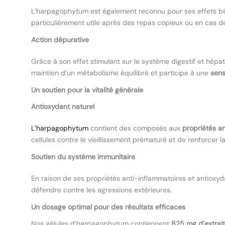
L’harpagophytum est également reconnu pour ses effets bé
particulièrement utile après des repas copieux ou en cas de 
Action dépurative
Grâce à son effet stimulant sur le système digestif et hép
maintien d’un métabolisme équilibré et participe à une
sens
Un soutien pour la vitalité générale
Antioxydant naturel
L’harpagophytum
contient des composés aux
propriétés a
cellules contre le vieillissement prématuré et de renforcer l
Soutien du système immunitaire
En raison de ses propriétés anti-inflammatoires et antioxy
défendre contre les agressions extérieures.
Un dosage optimal pour des résultats efficaces
Nos gélules d’harpagophytum contiennent
825 mg d’extrait